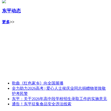
东平动态
更多
>>
歌曲《红色家乡》向全国展播
全力助力2026高考 | 爱心人士侯庆业同志捐赠物资致敬
护考民警
东平：关于2026年高中段学校招生录取工作的实施意见
通告！东平征集食品安全违法线索