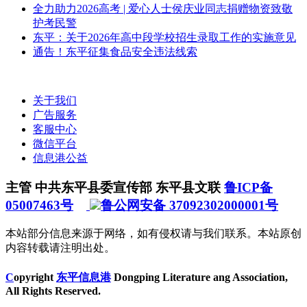
全力助力2026高考 | 爱心人士侯庆业同志捐赠物资致敬
护考民警
东平：关于2026年高中段学校招生录取工作的实施意见
通告！东平征集食品安全违法线索
关于我们
广告服务
客服中心
微信平台
信息港公益
主管 中共东平县委宣传部 东平县文联
鲁ICP备
05007463号
鲁公网安备 37092302000001号
本站部分信息来源于网络，如有侵权请与我们联系。本站原创
内容转载请注明出处。
C
opyright
东平信息港
Dongping Literature ang Association,
All Rights Reserved.