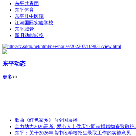
东平共青团
东平体育
东平县中医院
江河国际实验学校
东平城管
新旧动能转换
东平动态
更多
>>
歌曲《红色家乡》向全国展播
全力助力2026高考 | 爱心人士侯庆业同志捐赠物资致敬
东平：关于2026年高中段学校招生录取工作的实施意见