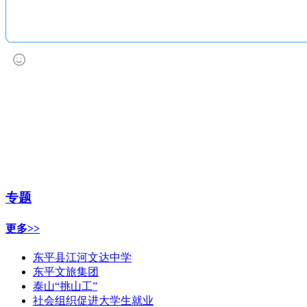
专题
更多>>
东平县江河文达中学
东平文旅集团
泰山“挑山工”
社会组织促进大学生就业