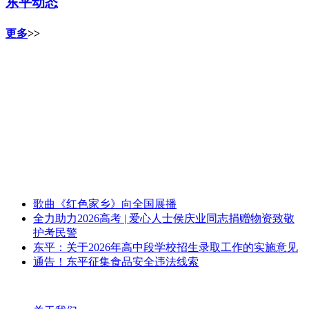
东平动态
更多
>>
歌曲《红色家乡》向全国展播
全力助力2026高考 | 爱心人士侯庆业同志捐赠物资致敬
护考民警
东平：关于2026年高中段学校招生录取工作的实施意见
通告！东平征集食品安全违法线索