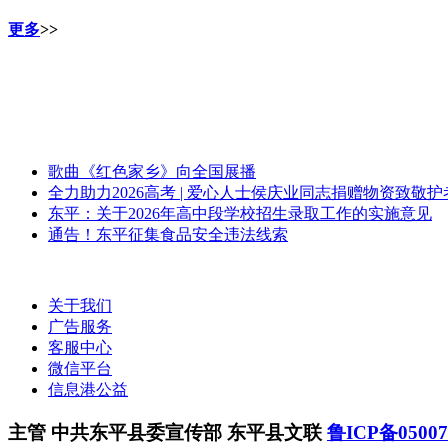
更多
>>
歌曲《红色家乡》向全国展播
全力助力2026高考 | 爱心人士侯庆业同志捐赠物资致敬
东平：关于2026年高中段学校招生录取工作的实施意见
通告！东平征集食品安全违法线索
关于我们
广告服务
客服中心
微信平台
信息港公益
主管 中共东平县委宣传部 东平县文联
鲁ICP备0500