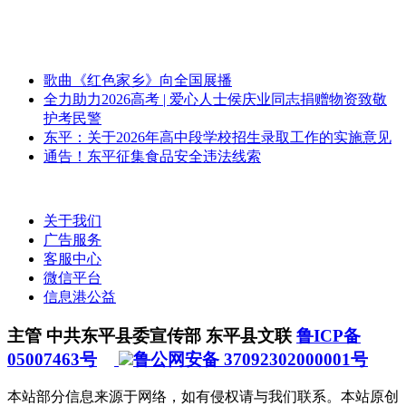
歌曲《红色家乡》向全国展播
全力助力2026高考 | 爱心人士侯庆业同志捐赠物资致敬
护考民警
东平：关于2026年高中段学校招生录取工作的实施意见
通告！东平征集食品安全违法线索
关于我们
广告服务
客服中心
微信平台
信息港公益
主管 中共东平县委宣传部 东平县文联
鲁ICP备
05007463号
鲁公网安备 37092302000001号
本站部分信息来源于网络，如有侵权请与我们联系。本站原创