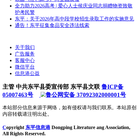
全力助力2026高考 | 爱心人士侯庆业同志捐赠物资致敬
护考民警
东平：关于2026年高中段学校招生录取工作的实施意见
通告！东平征集食品安全违法线索
关于我们
广告服务
客服中心
微信平台
信息港公益
主管 中共东平县委宣传部 东平县文联
鲁ICP备
05007463号
鲁公网安备 37092302000001号
本站部分信息来源于网络，如有侵权请与我们联系。本站原创
内容转载请注明出处。
C
opyright
东平信息港
Dongping Literature ang Association,
All Rights Reserved.