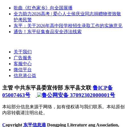
歌曲《红色家乡》向全国展播
全力助力2026高考 | 爱心人士侯庆业同志捐赠物资致敬
护考民警
东平：关于2026年高中段学校招生录取工作的实施意见
通告！东平征集食品安全违法线索
关于我们
广告服务
客服中心
微信平台
信息港公益
主管 中共东平县委宣传部 东平县文联
鲁ICP备
05007463号
鲁公网安备 37092302000001号
本站部分信息来源于网络，如有侵权请与我们联系。本站原创
内容转载请注明出处。
C
opyright
东平信息港
Dongping Literature ang Association,