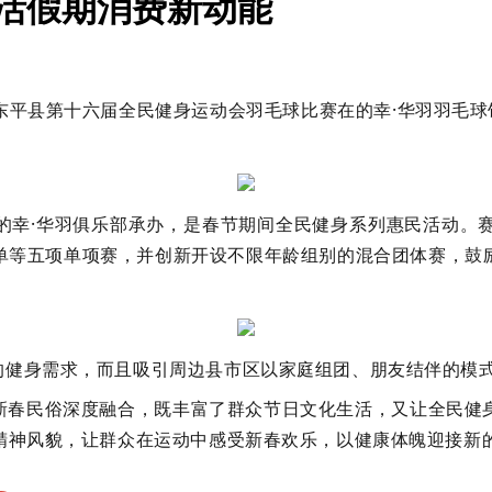
激活假期消费新动能
杯”东平县第十六届全民健身运动会羽毛球比赛在
的幸·华羽
羽毛球
的幸
·华羽俱乐部承办，是春节期间全民健身
系列
惠民活动。
单等五项单项赛，并创新开设不限年龄组别的混合团体赛，鼓
的健身需求，
而且
吸引
周边县市区以
家庭组团、朋友结伴的模
新春民俗深度融合，
既
丰富了群众节日文化生活，
又
让全民健
精神风貌，让群众在运动中感受新春欢乐，以健康体魄迎接新