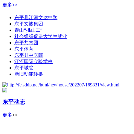
更多>>
东平县江河文达中学
东平文旅集团
泰山“挑山工”
社会组织促进大学生就业
东平共青团
东平体育
东平县中医院
江河国际实验学校
东平城管
新旧动能转换
东平动态
更多
>>