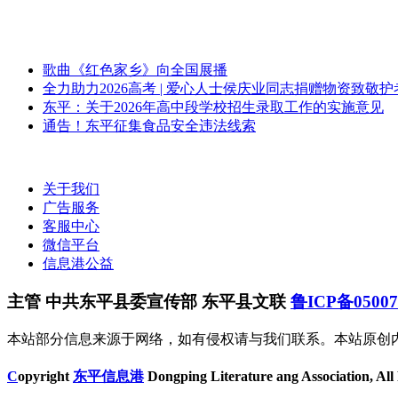
歌曲《红色家乡》向全国展播
全力助力2026高考 | 爱心人士侯庆业同志捐赠物资致敬
东平：关于2026年高中段学校招生录取工作的实施意见
通告！东平征集食品安全违法线索
关于我们
广告服务
客服中心
微信平台
信息港公益
主管 中共东平县委宣传部 东平县文联
鲁ICP备0500
本站部分信息来源于网络，如有侵权请与我们联系。本站原创
C
opyright
东平信息港
Dongping Literature ang Association, All