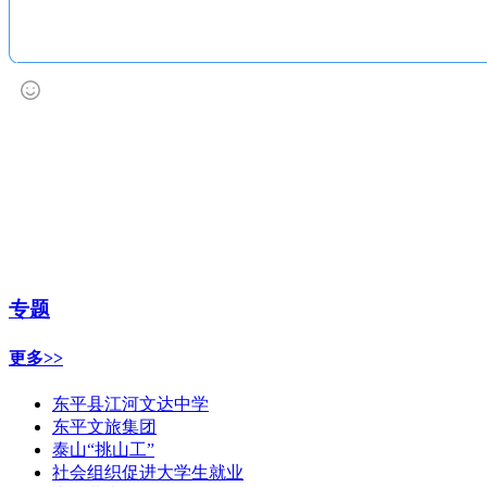
专题
更多>>
东平县江河文达中学
东平文旅集团
泰山“挑山工”
社会组织促进大学生就业