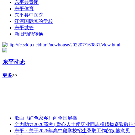
东平共青团
东平体育
东平县中医院
江河国际实验学校
东平城管
新旧动能转换
东平动态
更多
>>
歌曲《红色家乡》向全国展播
全力助力2026高考 | 爱心人士侯庆业同志捐赠物资致敬
东平：关于2026年高中段学校招生录取工作的实施意见