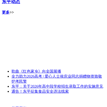
东平动态
更多
>>
歌曲《红色家乡》向全国展播
全力助力2026高考 | 爱心人士侯庆业同志捐赠物资致敬
护考民警
东平：关于2026年高中段学校招生录取工作的实施意见
通告！东平征集食品安全违法线索