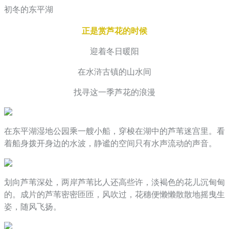
初冬的东平湖
正是赏芦花的时候
迎着冬日暖阳
在水浒古镇的山水间
找寻这一季芦花的浪漫
在东平湖湿地公园乘一艘小船，穿梭在湖中的芦苇迷宫里。看
着船身拨开身边的水波，静谧的空间只有水声流动的声音。
划向芦苇深处，两岸芦苇比人还高些许，淡褐色的花儿沉甸甸
的。成片的芦苇密密匝匝，风吹过，花穗便懒懒散散地摇曳生
姿，随风飞扬。