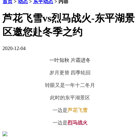
首页
>
动态
>
东平动态
> 内容
芦花飞雪vs烈马战火-东平湖景
区邀您赴冬季之约
2020-12-04
一叶知秋 片霜进冬
岁月更替 四季轮回
转眼又是一年
十二冬月
此时的东平湖景区
一边是
芦花飞雪
一边是
烈马战火