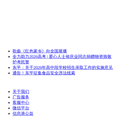
歌曲《红色家乡》向全国展播
全力助力2026高考 | 爱心人士侯庆业同志捐赠物资致敬
护考民警
东平：关于2026年高中段学校招生录取工作的实施意见
通告！东平征集食品安全违法线索
关于我们
广告服务
客服中心
微信平台
信息港公益