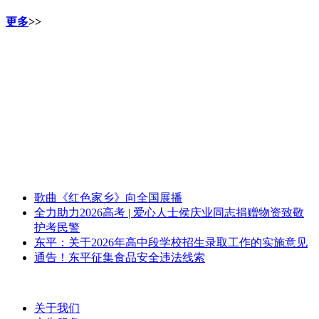
更多
>>
歌曲《红色家乡》向全国展播
全力助力2026高考 | 爱心人士侯庆业同志捐赠物资致敬
护考民警
东平：关于2026年高中段学校招生录取工作的实施意见
通告！东平征集食品安全违法线索
关于我们