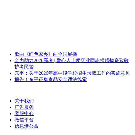
歌曲《红色家乡》向全国展播
全力助力2026高考 | 爱心人士侯庆业同志捐赠物资致敬
护考民警
东平：关于2026年高中段学校招生录取工作的实施意见
通告！东平征集食品安全违法线索
关于我们
广告服务
客服中心
微信平台
信息港公益