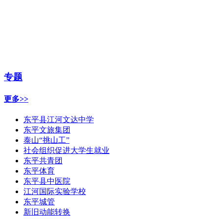
专题
更多>>
东平县江河文达中学
东平文旅集团
泰山“挑山工”
社会组织促进大学生就业
东平共青团
东平体育
东平县中医院
江河国际实验学校
东平城管
新旧动能转换