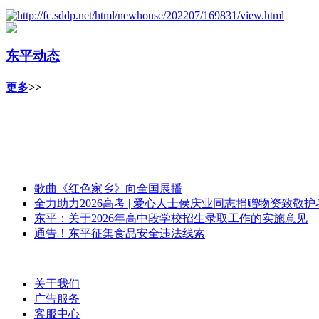
东平动态
更多
>>
歌曲《红色家乡》向全国展播
全力助力2026高考 | 爱心人士侯庆业同志捐赠物资致敬
东平：关于2026年高中段学校招生录取工作的实施意见
通告！东平征集食品安全违法线索
关于我们
广告服务
客服中心