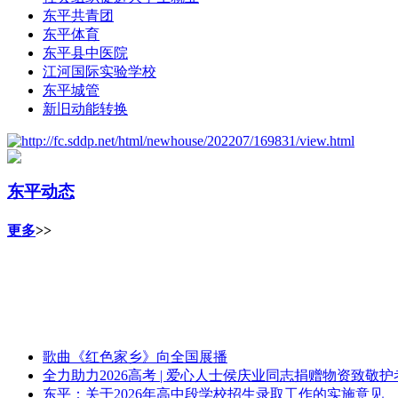
东平共青团
东平体育
东平县中医院
江河国际实验学校
东平城管
新旧动能转换
东平动态
更多
>>
歌曲《红色家乡》向全国展播
全力助力2026高考 | 爱心人士侯庆业同志捐赠物资致敬
东平：关于2026年高中段学校招生录取工作的实施意见