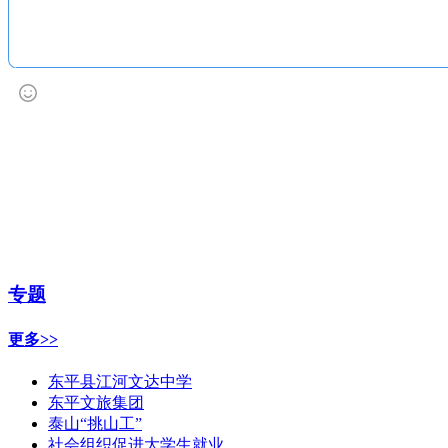
专题
更多>>
东平县江河文达中学
东平文旅集团
泰山“挑山工”
社会组织促进大学生就业