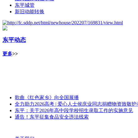
东平城管
新旧动能转换
东平动态
更多
>>
歌曲《红色家乡》向全国展播
全力助力2026高考 | 爱心人士侯庆业同志捐赠物资致敬
东平：关于2026年高中段学校招生录取工作的实施意见
通告！东平征集食品安全违法线索