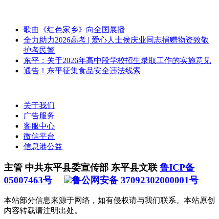
歌曲《红色家乡》向全国展播
全力助力2026高考 | 爱心人士侯庆业同志捐赠物资致敬
护考民警
东平：关于2026年高中段学校招生录取工作的实施意见
通告！东平征集食品安全违法线索
关于我们
广告服务
客服中心
微信平台
信息港公益
主管 中共东平县委宣传部 东平县文联
鲁ICP备
05007463号
鲁公网安备 37092302000001号
本站部分信息来源于网络，如有侵权请与我们联系。本站原创
内容转载请注明出处。