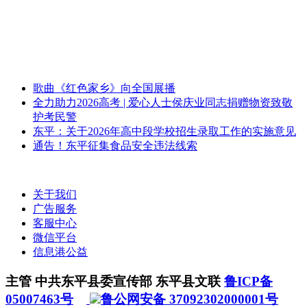
歌曲《红色家乡》向全国展播
全力助力2026高考 | 爱心人士侯庆业同志捐赠物资致敬
护考民警
东平：关于2026年高中段学校招生录取工作的实施意见
通告！东平征集食品安全违法线索
关于我们
广告服务
客服中心
微信平台
信息港公益
主管 中共东平县委宣传部 东平县文联
鲁ICP备
05007463号
鲁公网安备 37092302000001号