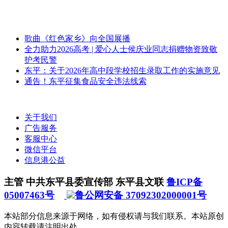
歌曲《红色家乡》向全国展播
全力助力2026高考 | 爱心人士侯庆业同志捐赠物资致敬
护考民警
东平：关于2026年高中段学校招生录取工作的实施意见
通告！东平征集食品安全违法线索
关于我们
广告服务
客服中心
微信平台
信息港公益
主管 中共东平县委宣传部 东平县文联
鲁ICP备
05007463号
鲁公网安备 37092302000001号
本站部分信息来源于网络，如有侵权请与我们联系。本站原创
内容转载请注明出处。