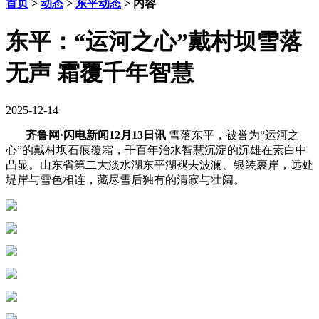
首页
>
动态
>
东平动态
> 内容
东平：“运河之心”戴村坝雪落
无声 霜覆千年智慧
2025-12-14
齐鲁网·闪电新闻12月13日讯
雪落东平，被誉为“运河之
心”的
戴村坝
石痕覆霜，千百年治水智慧沉淀的沉雄在素白中
凸显。山东省第二大淡水湖
东平湖
褪去波澜、银装裹岸，远处
堤岸与雪色相连，藏尽雪后独有的清寂与壮阔。