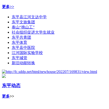
更多>>
东平县江河文达中学
东平文旅集团
泰山“挑山工”
社会组织促进大学生就业
东平共青团
东平体育
东平县中医院
江河国际实验学校
东平城管
新旧动能转换
东平动态
更多
>>