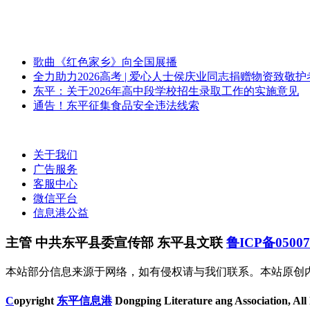
歌曲《红色家乡》向全国展播
全力助力2026高考 | 爱心人士侯庆业同志捐赠物资致敬
东平：关于2026年高中段学校招生录取工作的实施意见
通告！东平征集食品安全违法线索
关于我们
广告服务
客服中心
微信平台
信息港公益
主管 中共东平县委宣传部 东平县文联
鲁ICP备0500
本站部分信息来源于网络，如有侵权请与我们联系。本站原创
C
opyright
东平信息港
Dongping Literature ang Association, All