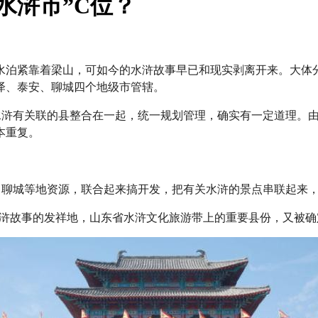
水浒市”C位？
水泊紧靠着梁山，可如今的水浒故事早已和现实剥离开来。大体
泽、泰安、聊城四个地级市管辖。
跟水浒有关联的县整合在一起，统一规划管理，确实有一定道理。
本重复。
、聊城等地资源，联合起来搞开发，把有关水浒的景点串联起来，
水浒故事的发祥地，山东省水浒文化旅游带上的重要县份，又被