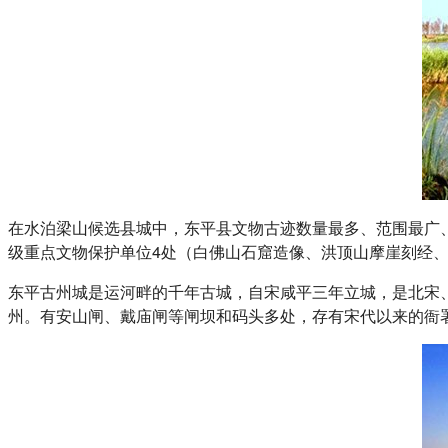
在水泊梁山候选县城中，东平县文物古迹数量最多、范围最广、
级重点文物保护单位4处（白佛山石窟造像、洪顶山摩崖刻经、
东平古州城是运河畔的千年古城，自宋咸平三年立城，是北宋
州。有安山闸、戴庙闸等闸坝和码头多处，存有宋代以来的衙