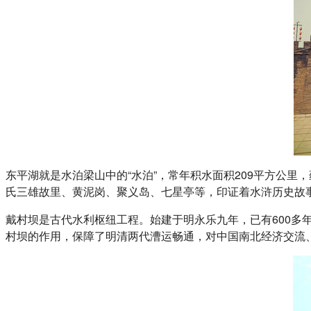
东平湖就是水泊梁山中的“水泊”，常年积水面积209平方公
氏三雄故里、黄泥岗、聚义岛、七星亭等，印证着水浒历史故
戴村坝是古代水利枢纽工程。始建于明永乐九年，已有600多
村坝的作用，保障了明清两代漕运畅通，对中国南北经济交流