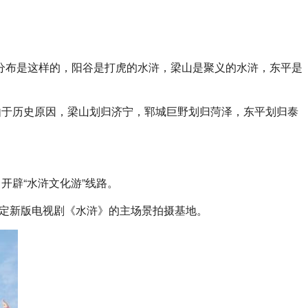
分布是这样的，阳谷是打虎的水浒，梁山是聚义的水浒，东平是
由于历史原因，梁山划归济宁，郓城巨野划归菏泽，东平划归泰
开辟“水浒文化游”线路。
确定新版电视剧《水浒》的主场景拍摄基地。