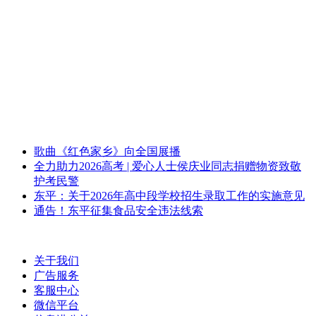
歌曲《红色家乡》向全国展播
全力助力2026高考 | 爱心人士侯庆业同志捐赠物资致敬
护考民警
东平：关于2026年高中段学校招生录取工作的实施意见
通告！东平征集食品安全违法线索
关于我们
广告服务
客服中心
微信平台