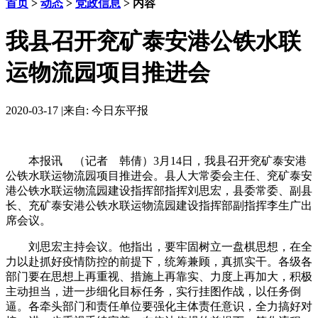
首页
>
动态
>
党政信息
> 内容
我县召开兖矿泰安港公铁水联
运物流园项目推进会
2020-03-17
|
来自: 今日东平报
本报讯 （记者 韩倩）3月14日，我县召开兖矿泰安港
公铁水联运物流园项目推进会。县人大常委会主任、兖矿泰安
港公铁水联运物流园建设指挥部指挥刘思宏，县委常委、副县
长、充矿泰安港公铁水联运物流园建设指挥部副指挥李生广出
席会议。
刘思宏主持会议。他指出，要牢固树立一盘棋思想，在全
力以赴抓好疫情防控的前提下，统筹兼顾，真抓实干。各级各
部门要在思想上再重视、措施上再靠实、力度上再加大，积极
主动担当，进一步细化目标任务，实行挂图作战，以任务倒
逼。各牵头部门和责任单位要强化主体责任意识，全力搞好对