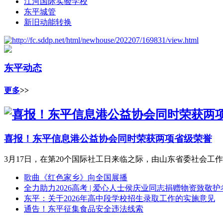
江河国际实验学校
东平城管
新旧动能转换
东平动态
更多
>>
喜报！东平信息港公益协会同时荣获两项省级荣誉
3月17日，在第20个国际社工日来临之际，由山东省委社会工作
歌曲《红色家乡》向全国展播
全力助力2026高考 | 爱心人士侯庆业同志捐赠物资致敬
东平：关于2026年高中段学校招生录取工作的实施意见
通告！东平征集食品安全违法线索