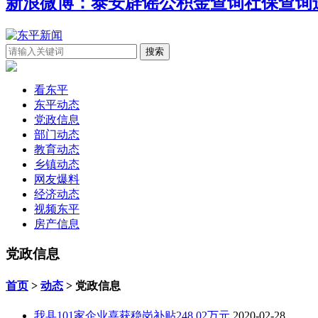
新浪微博：泰安辟谣
公积金查询
社保查询
看东平
东平动态
党政信息
部门动态
教育动态
乡镇动态
网友爆料
经济动态
视频东平
房产信息
党政信息
首页
>
动态
> 党政信息
我县101家企业喜获稳岗补贴248.02万元
2020-02-28