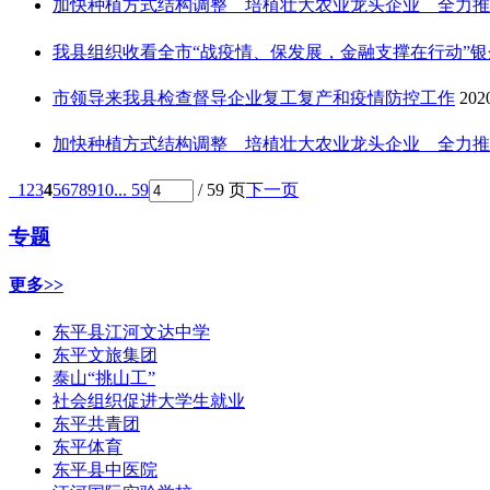
加快种植方式结构调整 培植壮大农业龙头企业 全力推进农
我县组织收看全市“战疫情、保发展，金融支撑在行动”银企签
市领导来我县检查督导企业复工复产和疫情防控工作
202
加快种植方式结构调整 培植壮大农业龙头企业 全力推进农
1
2
3
4
5
6
7
8
9
10
... 59
/ 59 页
下一页
专题
更多>>
东平县江河文达中学
东平文旅集团
泰山“挑山工”
社会组织促进大学生就业
东平共青团
东平体育
东平县中医院