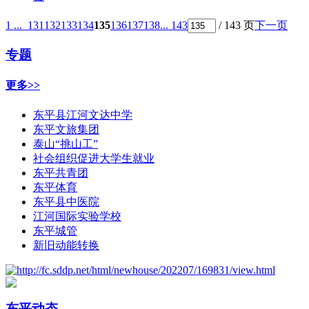
1 ...
131
132
133
134
135
136
137
138
... 143
/ 143 页
下一页
专题
更多>>
东平县江河文达中学
东平文旅集团
泰山“挑山工”
社会组织促进大学生就业
东平共青团
东平体育
东平县中医院
江河国际实验学校
东平城管
新旧动能转换
东平动态