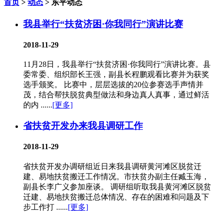
首页
>
动态
> 东平动态
我县举行“扶贫济困·你我同行”演讲比赛
2018-11-29
11月28日，我县举行“扶贫济困·你我同行”演讲比赛。县
委常委、组织部长王强，副县长程鹏观看比赛并为获奖
选手颁奖。 比赛中，层层选拔的20位参赛选手声情并
茂，结合帮扶脱贫典型做法和身边真人真事，通过鲜活
的内 ......
[更多]
省扶贫开发办来我县调研工作
2018-11-29
省扶贫开发办调研组近日来我县调研黄河滩区脱贫迁
建、易地扶贫搬迁工作情况。市扶贫办副主任臧玉海，
副县长李广义参加座谈。 调研组听取我县黄河滩区脱贫
迁建、易地扶贫搬迁总体情况、存在的困难和问题及下
步工作打 ......
[更多]