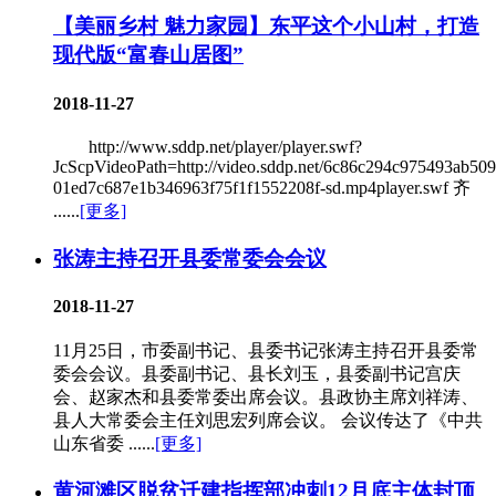
【美丽乡村 魅力家园】东平这个小山村，打造
现代版“富春山居图”
2018-11-27
http://www.sddp.net/player/player.swf?
JcScpVideoPath=http://video.sddp.net/6c86c294c975493ab5
01ed7c687e1b346963f75f1f1552208f-sd.mp4player.swf 齐
......
[更多]
张涛主持召开县委常委会会议
2018-11-27
11月25日，市委副书记、县委书记张涛主持召开县委常
委会会议。县委副书记、县长刘玉，县委副书记宫庆
会、赵家杰和县委常委出席会议。县政协主席刘祥涛、
县人大常委会主任刘思宏列席会议。 会议传达了《中共
山东省委 ......
[更多]
黄河滩区脱贫迁建指挥部冲刺12月底主体封顶