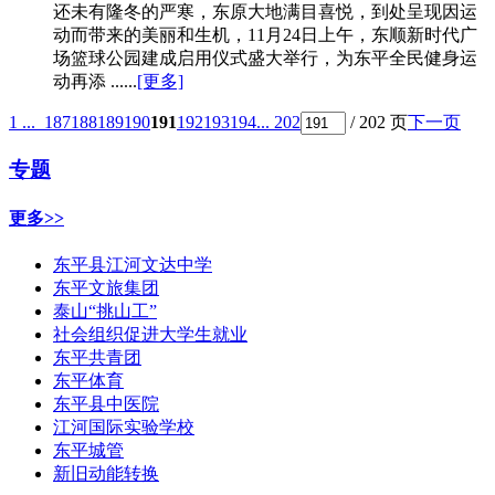
还未有隆冬的严寒，东原大地满目喜悦，到处呈现因运
动而带来的美丽和生机，11月24日上午，东顺新时代广
场篮球公园建成启用仪式盛大举行，为东平全民健身运
动再添 ......
[更多]
1 ...
187
188
189
190
191
192
193
194
... 202
/ 202 页
下一页
专题
更多>>
东平县江河文达中学
东平文旅集团
泰山“挑山工”
社会组织促进大学生就业
东平共青团
东平体育
东平县中医院
江河国际实验学校
东平城管
新旧动能转换