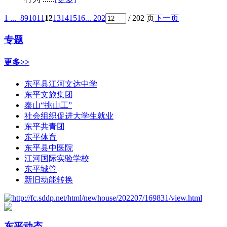
1 ...
8
9
10
11
12
13
14
15
16
... 202
/ 202 页
下一页
专题
更多>>
东平县江河文达中学
东平文旅集团
泰山“挑山工”
社会组织促进大学生就业
东平共青团
东平体育
东平县中医院
江河国际实验学校
东平城管
新旧动能转换
东平动态