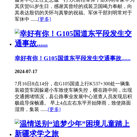
其庆贺61岁生日，感谢其曾经的戎装卫国竭力奉献，向
其表达殷切的关怀与真挚的祝福。军休干部刘明常对于
军休中 ......
[更多]
幸好有你！G105国道东平段发生交通事故......
2024-07-17
7月16日8点14分，在G105国道上行K537+300处一辆集
装箱货车因躲避小车致使车辆失控，横在路中间，出现
交通拥堵情况，县公路事业发展中心巡查人员发现后积
极疏导保畅通。 早上4点左右东平开始降雨，致使路面
湿滑，集装 ......
[更多]